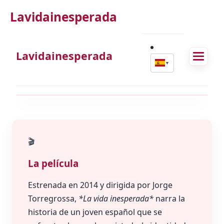
Lavidainesperada
Lavidainesperada
▼
Inicio
Acerca de
Autor
Contacto
La
🎬
La película
Estrenada en 2014 y dirigida por Jorge
Torregrossa,
*La vida inesperada*
narra la
historia de un joven español que se